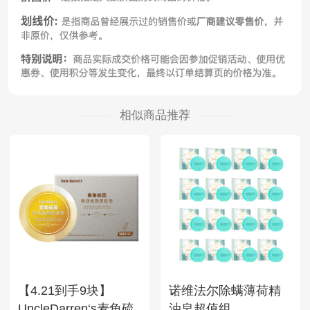
相似商品推荐
【4.21到手9块】
诺维法尔除螨薄荷精
UncleDarren‘s麦角硫
油皂超值组