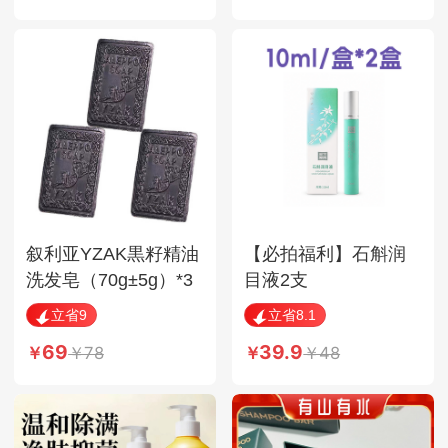
叙利亚YZAK黒籽精油
【必拍福利】石斛润
洗发皂（70g±5g）*3
目液2支
块
立省9
立省8.1
69
39.9
78
48