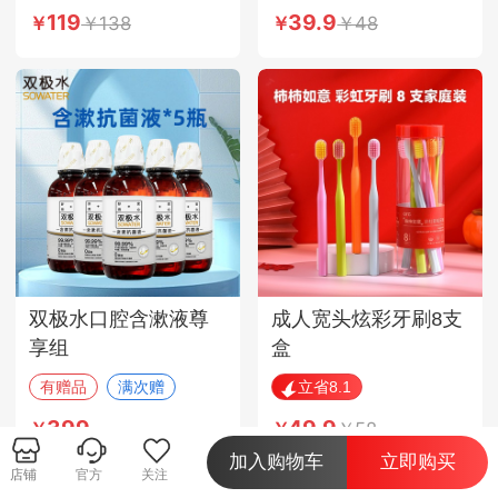
119
39.9
138
48
双极水口腔含漱液尊
成人宽头炫彩牙刷8支
享组
盒
有赠品
满次赠
立省8.1
399
49.9
58
加入购物车
立即购买
店铺
官方
关注