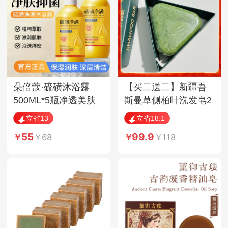
朵倍蔻·硫磺沐浴露
【买二送二】新疆吾
500ML*5瓶净透美肤
斯曼草侧柏叶洗发皂2
除满香氛
块，每块120g±5g
立省13
立省18.1
55
99.9
68
118