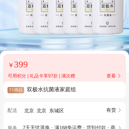
399
可用积分 | 礼品卡享97折 | 满次赠
查看
双极水抗菌液家庭组
TV商品
有货
配送
北京
北京
东城区
7天无忧退换 · 满168免运费 · 货到付款 · 商
服务