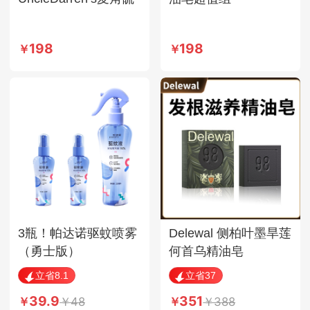
因皂
198
198
3瓶！帕达诺驱蚊喷雾
Delewal 侧柏叶墨旱莲
（勇士版）
何首乌精油皂
（50ml*2+220ml*1）
立省8.1
立省37
39.9
351
48
388