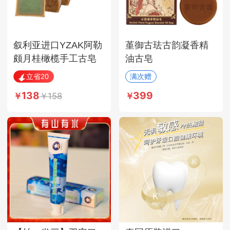
叙利亚进口YZAK阿勒
堇御古珐古韵凝香精
颇月桂橄榄手工古皂
油古皂
185G*6块
立省20
满次赠
138
399
158