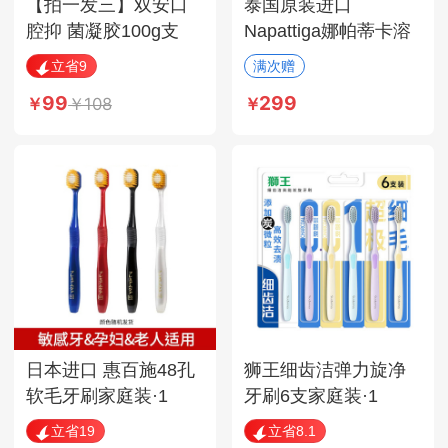
【拍一发三】双安口
泰国原装进口
腔抑 菌凝胶100g支
Napattiga娜帕蒂卡溶
菌酶牙膏组
立省9
满次赠
99
299
108
日本进口 惠百施48孔
狮王细齿洁弹力旋净
软毛牙刷家庭装·1
牙刷6支家庭装·1
立省19
立省8.1