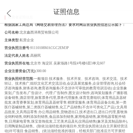
证照信息
经营者证照信息
根据国家工商总局《网络交易管理办法》要求对网店营业执照信息公示如下：
公司名称:
北京鑫西泽商贸有限公司
主体类型:
私营企业
营业执照注册号:
91110108MACGC2EM3P
法定代表人姓名:
高丽民
营业执照所在地:
北京市 海淀区 吴家场路1号院4号楼6层3单元607
企业注册资金(万元):
300.00
营业执照经营范围:
一般项目:技术服务、技术开发、技术咨询、技术交流、技术
转让、技术推广;组织文化艺术交流活动,会议及展览服务,企业管理咨询,社会经
济咨询服务,财务咨询,教育咨询服务(不含涉许可审批的教育培训活动):企业形象
策划,广告发布,广告设计、代理:广告制作,图文设计制作;咨询策划服务:广播影视
设备销售,酒店管理,旅客票务代理,票务代理服务,体育竞赛组织,体育用品及器材
批发,体育赛事策划,体育用品及器材零售:棋牌室服务,体育用品设备出租,第一类
医疗器械销售,第二类医疗器械销售,化工产品销售(不含许可类化工产品):文具用
品批发,文具用品零售:办公用品销售,货物进出口,技术进出口,进出口代理,畜牧渔
业饲料销售,饲料添加剂销售,食品添加剂销售,家用电器销售,家用电器零配件销
售,日用家电零售,珠宝首饰批发,工艺美术品及礼仪用品销售(象牙及其制品除外),
日用陶瓷制品销售。(除依法须经批准的项目外,凭营业执照依法自主开展经营活
动)许可项目:食品销售。(依法须经批准的项目，经相关部门批准后方可开展经